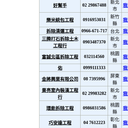
新北
02 29867488
好幫手
我
市
新竹
0916953031
樂米統包工程
我
縣
0966-671-717
拆除清運工程
台北
我
三腾打石拆除土木
新北
0903487370
我
工程行
市
桃園
032114560
富誠北區拆除工程
我
縣
0999111333
佑
我
屏東
08 7395996
金將興業有限公司
我
縣
景亮室內裝潢工程
新北
02 29983282
我
行
市
桃園
0986031586
環能拆除工程
我
縣
彰化
04 7612223
巧安達工程
我
縣