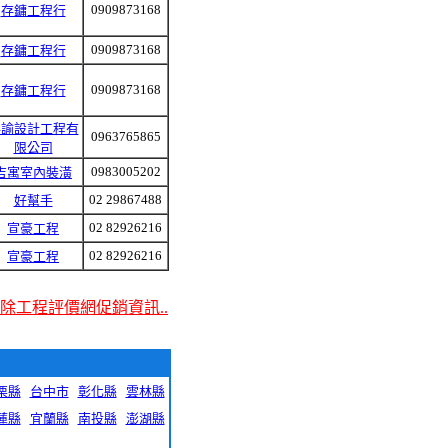
0909873168
存鏞工程行
0909873168
存鏞工程行
0909873168
存鏞工程行
昇諭設計工程有
0963765865
限公司
0983005202
吉寓室內裝潢
02 29867488
好幫手
02 82926216
宣豪工程
02 82926216
宣豪工程
除工程評價網促銷資訊..
栗縣
台中市
彰化縣
雲林縣
蓮縣
宜蘭縣
南投縣
澎湖縣