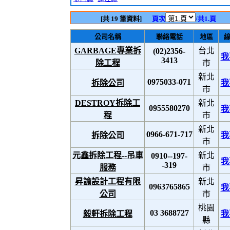
[共 19 筆資料]
頁次
/共1.頁
公司名稱
聯絡電話
地區
GARBAGE專業拆
台北
(02)2356-
我
3413
除工程
市
新北
0975033-071
拆除公司
我
市
DESTROY拆除工
新北
0955580270
我
程
市
新北
0966-671-717
拆除公司
我
市
元鑫拆除工程--吊車
新北
0910--197-
我
-319
服務
市
昇諭設計工程有限
新北
0963765865
我
公司
市
桃園
03 3688727
毅軒拆除工程
我
縣