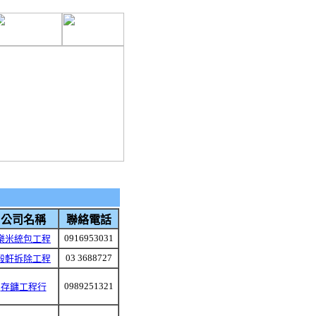
公司名稱
聯絡電話
0916953031
樂米統包工程
03 3688727
毅軒拆除工程
0989251321
存鏞工程行