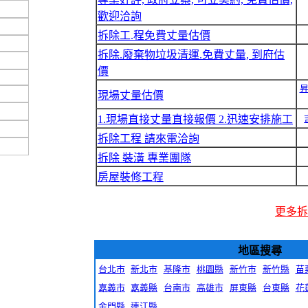
歡迎洽詢
拆除工.程免費丈量估價
拆除.廢棄物垃圾清運.免費丈量, 到府估
價
現場丈量估價
1.現場直接丈量直接報價 2.迅速安排施工
拆除工程 請來電洽詢
拆除 裝潢 專業團隊
房屋裝修工程
更多拆
地區搜尋
台北市
新北市
基隆市
桃園縣
新竹市
新竹縣
苗
嘉義市
嘉義縣
台南市
高雄市
屏東縣
台東縣
花
金門縣
連江縣