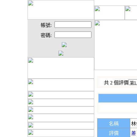
帳號:
密碼:
共 2 個評價
名稱
林
評價
差