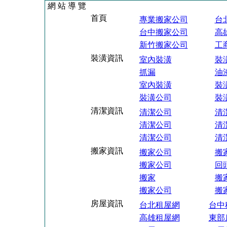
網 站 導 覽
首頁
專業搬家公司
台
台中搬家公司
高
新竹搬家公司
工
裝潢資訊
室內裝潢
裝
抓漏
油
室內裝潢
裝
裝潢公司
裝
清潔資訊
清潔公司
清
清潔公司
清
清潔公司
清
搬家資訊
搬家公司
搬
搬家公司
回
搬家
搬
搬家公司
搬
房屋資訊
台北租屋網
台中
高雄租屋網
東部