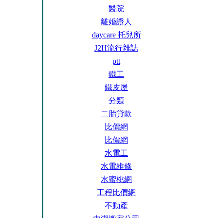
醫院
離婚證人
daycare 托兒所
J2H流行雜誌
ptt
鐵工
鐵皮屋
分類
二胎貸款
比價網
比價網
水電工
水電維修
水蜜桃網
工程比價網
不動產