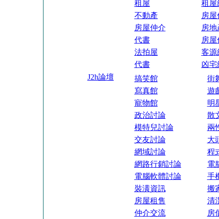
租屋
租屋
不動產
房屋
房屋仲介
房地
代書
房屋
法拍屋
客源
代書
凶宅
J2h論壇
搞笑館
街
寫真館
遊
寵物館
明
政治討論
散
模特兒討論
兩
交友討論
大
網域討論
程
網路行銷討論
電
電腦軟體討論
手
裝潢資訊
搬
房屋租售
清
仲介交流
房