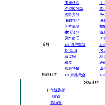
房屋租售
法
投資客討論
修
貸款資訊
徵
服飾精品
減
美容保健
醫
生活資訊
旅
風水命理
3
首頁
J2H流行雜誌
J
J2h論壇
房
買屋網
租
租屋
網
衣服特價
原
網路頻道
J2H網路電台
J
好站連結
鮭魚返鄉網
購物
購物網