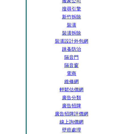
搬家公司
搜尋引擎
新竹拆除
裝潢
裝潢拆除
裝潢設計外包網
跳蚤防治
隔音門
隔音窗
電商
維修網
輕鬆估價網
廣告分類
廣告招牌
廣告招牌評價網
線上詢價網
壁癌處理