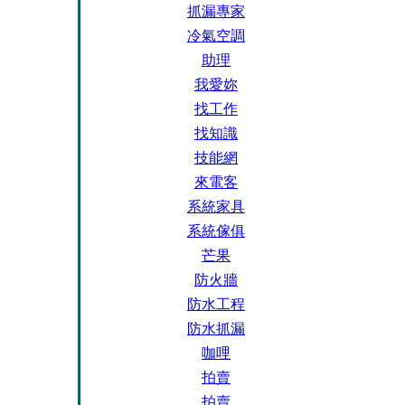
抓漏專家
冷氣空調
助理
我愛妳
找工作
找知識
技能網
來電客
系統家具
系統傢俱
芒果
防火牆
防水工程
防水抓漏
咖哩
拍賣
拍賣